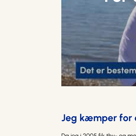
Jeg kæmper for 
Da jeg i 2005 fik thy- og mo