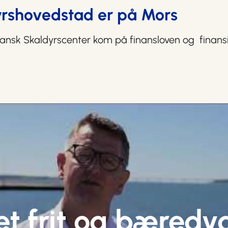
rshovedstad er på Mors
 Dansk Skaldyrscenter kom på finansloven og finansi
et frit og bæredy