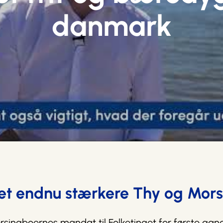
danmark
et endnu stærkere Thy og Mors
rsingboernes mandat til Folketinget for første gang