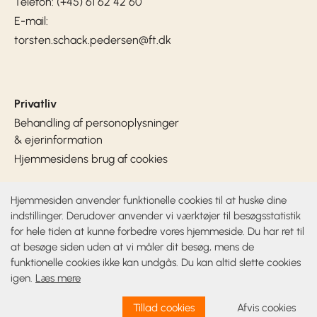
Telefon: (+45) 61 62 42 60
E-mail:
torsten.schack.pedersen@ft.dk
Privatliv
Behandling af personoplysninger
& ejerinformation
Hjemmesidens brug af cookies
Hjemmesiden anvender funktionelle cookies til at huske dine
Sociale medier
indstillinger. Derudover anvender vi værktøjer til besøgsstatistik
for hele tiden at kunne forbedre vores hjemmeside. Du har ret til
at besøge siden uden at vi måler dit besøg, mens de
Venstre, Danmarks Liberale Parti
funktionelle cookies ikke kan undgås. Du kan altid slette cookies
igen.
Læs mere
Tillad cookies
Afvis cookies